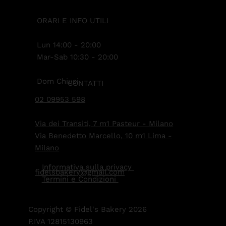
ORARI E INFO UTILI
Lun 14:00 - 20:00
Mar-Sab 10:30 - 20:00
Dom Chiusi
CONTATTI
02 09953 598
Via dei Transiti, 7 m1 Pasteur - Milano
Via Benedetto Marcello, 10 m1 Lima -
Milano
Informativa sulla privacy
fidelsbakery@gmail.com
Termini e Condizioni
Copyright © Fidel's Bakery 2026
P.IVA 12815130963