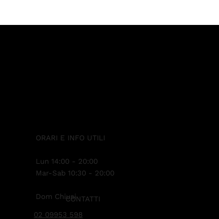
ORARI E INFO UTILI
Lun 14:00 - 20:00
Mar-Sab 10:30 - 20:00
Dom Chiusi
CONTATTI
02 09953 598