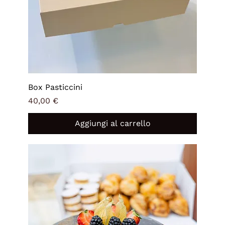
Box Pasticcini
Prezzo
40,00 €
Aggiungi al carrello